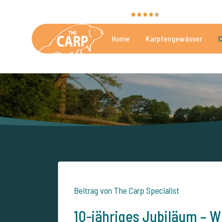
Sie bewerten uns mit
9,4
35086 Bewertunge
Home
Karpfengewässer
C
Die besten kommerzielle
Beitrag von The Carp Specialist
10-jähriges Jubiläum – W