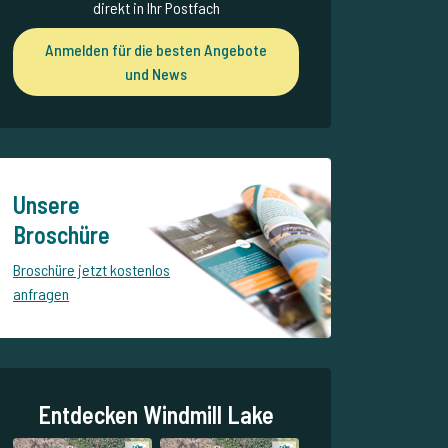
direkt in Ihr Postfach
Anmelden für die besten Angebote
und News
Unsere
Broschüre
Broschüre jetzt kostenlos
anfragen
Entdecken Windmill Lake