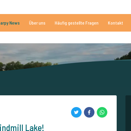
n
Brauchen Sie Hilfe?
Tel.
arpy News
Über uns
Häufig gestellte Fragen
Kontakt
n Seen
Mehr als 152.925 zufriedene Angler
Von und für Karpfenan
indmill Lake!