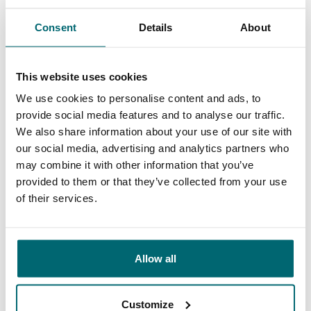
Informationen. Absolut führend im Sektor
Consent
Details
About
Angelurlaube und meine erste Wahl für das
Reservieren eines Angelurlaubs!
This website uses cookies
10/10
Alijn Danau
We use cookies to personalise content and ads, to
provide social media features and to analyse our traffic.
We also share information about your use of our site with
our social media, advertising and analytics partners who
may combine it with other information that you’ve
provided to them or that they’ve collected from your use
of their services.
Große Auswahl an 1A
Sorgenfreier Urlaub
Karpfengewässern
Allow all
Customize