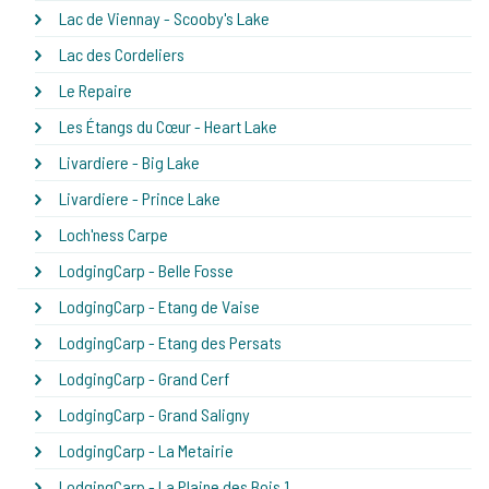
Lac de Viennay - Scooby's Lake
Lac des Cordeliers
Le Repaire
Les Étangs du Cœur - Heart Lake
Livardiere - Big Lake
Livardiere - Prince Lake
Loch'ness Carpe
LodgingCarp - Belle Fosse
LodgingCarp - Etang de Vaise
LodgingCarp - Etang des Persats
LodgingCarp - Grand Cerf
LodgingCarp - Grand Saligny
LodgingCarp - La Metairie
LodgingCarp - La Plaine des Bois 1