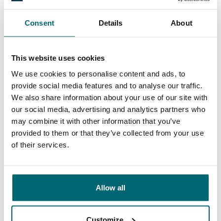
interessante Seen und die richtigen
Informationen. Absolut führend im Sektor
Consent
Details
About
Angelurlaube und meine erste Wahl für das
Reservieren eines Angelurlaubs!
This website uses cookies
We use cookies to personalise content and ads, to
10/10
Alijn Danau
provide social media features and to analyse our traffic.
We also share information about your use of our site with
our social media, advertising and analytics partners who
may combine it with other information that you’ve
provided to them or that they’ve collected from your use
of their services.
Große Auswahl an 1A
Sorgenfreier Urlaub
Karpfengewässern
Allow all
Customize