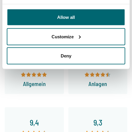
Carp Specialist
Allow all
35106 Angler
haben uns bereits bewertet
Customize
Deny
9,7
9,2
Allgemein
Anlagen
9,4
9,3