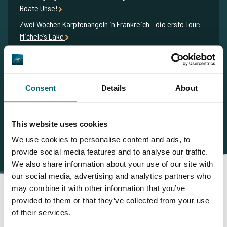
Beate Uhse!
Zwei Wochen Karpfenangeln in Frankreich - die erste Tour:
Michele’s Lake
Feedback Michele's Lake: Wir konnten zusammen 32 Fangen
wovon 11 stück die 20 Kilo Marke!
Exklusiv-Buchung von Michele’s Lake durch Ruben & seine
Consent
Details
About
Freunde - ein voller Erfolg
This website uses cookies
We use cookies to personalise content and ads, to
provide social media features and to analyse our traffic.
We also share information about your use of our site with
our social media, advertising and analytics partners who
may combine it with other information that you’ve
provided to them or that they’ve collected from your use
of their services.
Darum buchen Sie bei The