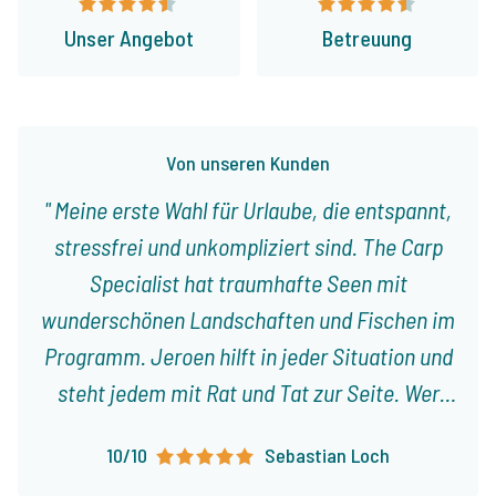
Unser Angebot
Betreuung
Von unseren Kunden
Meine erste Wahl für Urlaube, die entspannt,
stressfrei und unkompliziert sind. The Carp
Specialist hat traumhafte Seen mit
wunderschönen Landschaften und Fischen im
Programm. Jeroen hilft in jeder Situation und
steht jedem mit Rat und Tat zur Seite. Wer
mit Familie und Freunden einen entspannten
10/10
Sebastian Loch
Urlaub verbringen möchte, ist bei The Carp