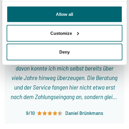
Unser Angebot
Betreuung
Allow all
Customize
Von unseren Kunden
The Carp Specialist, nicht einfach nur ein
Deny
Name, sondern Programm. Dass dem so ist,
davon konnte ich mich selbst bereits über
viele Jahre hinweg überzeugen. Die Beratung
und der Service fangen hier nicht etwa erst
nach dem Zahlungseingang an, sondern gleich
vom ersten Gespräch an. Jeroen nimmt sich
9/10
Daniel Brünkmans
immer viel Zeit für uns, beriet bei der – der
Jahreszeit entsprechenden – Wahl des