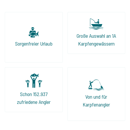
Gewässers sowie bei der Auswahl der
optimalsten Angelstellen. Das Buchen geht
immer unkompliziert und ist reine Formsache.
Hier bekommt man eine ehrliche Beratung!
Große Auswahl an 1A
Auch dieses Jahr fahren wir wieder über The
Sorgenfreier Urlaub
Karpfengewässern
Carp Specialist in Angelurlaub.
Schon 152.937
Von und für
zufriedene Angler
Karpfenangler