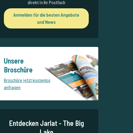
direkt in Ihr Postfach
Anmelden für die besten Angebote
und News
Unsere
Broschüre
Broschüre jetzt kostenlos
anfragen
Entdecken Jarlat - The Big
Lake