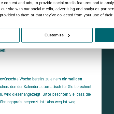
e content and ads, to provide social media features and to analy
 our site with our social media, advertising and analytics partn
isch auf etwa 160 Karpfen mit einem
 provided to them or that they’ve collected from your use of their
zt. Es wurden bereits verschiedene Karpfen bis 27 kg
geldruck. Mit einer Fülle an natürlichen Nahrung,
icht lange dauern bis der 30 Grenze gebrochen ist!
Customize
pezielles für das nächste Jahr suchen, sollten Sie
nen!
e gewünschte Woche bereits zu einem
einmaligen
hen, den der Kalender automatisch für Sie berechnet.
, wird dieser angezeigt. Bitte beachten Sie, dass die
ührungspreis begrenzt ist! Also weg ist weg...