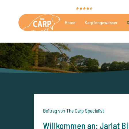
Sie bewerten uns mit
9,4
35009 Bewertunge
Home
Karpfengewässer
C
Die besten kommerzielle
Beitrag von The Carp Specialist
Willkommen an: Jarlat Bi