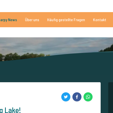
n
Brauchen Sie Hilfe?
Tel.
arpy News
Über uns
Häufig gestellte Fragen
Kontakt
n Seen
Mehr als 152.843 zufriedene Angler
Von und für Karpfenan
g Lake!