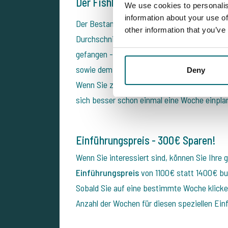
Der Fishbestand
We use cookies to personalis
information about your use of
Der Bestand am
Jarlat Big Lake
wird realist
other information that you’ve
Durchschnittsgewicht von 17-18 kg+ geschät
gefangen - und das bei bisher "minimalem" An
sowie dem Zufüttern des Managers, kann es n
Deny
Wenn Sie zusammen mit Ihre Kollegen etwas s
sich besser schon einmal eine Woche einpla
Einführungspreis - 300€ Sparen!
Wenn Sie interessiert sind, können Sie Ihr
Einführungspreis
von 1100€ statt 1400€ buc
Sobald Sie auf eine bestimmte Woche klicken
Anzahl der Wochen für diesen speziellen Einf