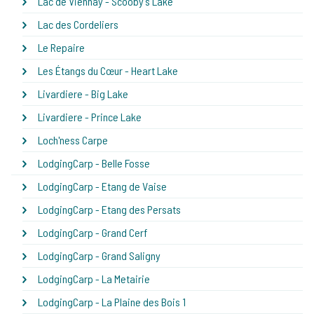
Lac de Viennay - Scooby's Lake
Lac des Cordeliers
Le Repaire
Les Étangs du Cœur - Heart Lake
Livardiere - Big Lake
Livardiere - Prince Lake
Loch'ness Carpe
LodgingCarp - Belle Fosse
LodgingCarp - Etang de Vaise
LodgingCarp - Etang des Persats
LodgingCarp - Grand Cerf
LodgingCarp - Grand Saligny
LodgingCarp - La Metairie
LodgingCarp - La Plaine des Bois 1