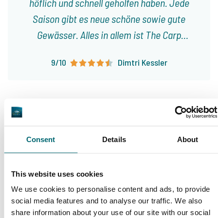
höflich und schnell geholfen haben. Jede
Saison gibt es neue schöne sowie gute
Gewässer. Alles in allem ist The Carp
Specialist eine zuverlässige und
9/10
Dimtri Kessler
vertrauenswürdige Firma, bei der ich immer
wieder gerne buche.
Consent
Details
About
Große Auswahl an 1A
Sorgenfreier Urlaub
Karpfengewässern
This website uses cookies
We use cookies to personalise content and ads, to provide
social media features and to analyse our traffic. We also
share information about your use of our site with our social