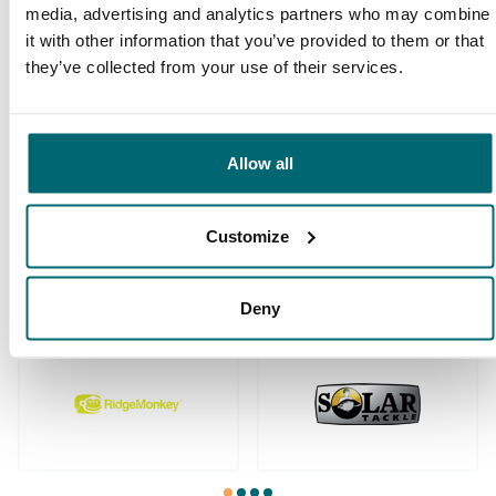
media, advertising and analytics partners who may combine
it with other information that you’ve provided to them or that
Schon 152.929
they’ve collected from your use of their services.
Von und für
zufriedene Angler
Karpfenangler
Allow all
Diese Firmen sind Ihnen bereits
Customize
vorausgegangen!
Deny
1
2
3
4