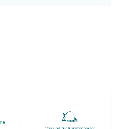
ene
Von und für Karpfenangler