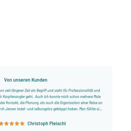
p
Von unseren Kunden
n seit längerer Zeit ein Begriff und steht für Professionalität und
für Karpfenangler geht. Auch ich konnte mich schon mehrere Male
r Kontakt, die Planung, als auch die Organisation einer Reise an
h Jeroen tadel- und reibungslos geklappt haben. Man fühlte sich
 und auch die angebotenen Seen halten, was sie laut Internetseite
 der Suche nach einem perfekten Angelurlaub seid, ist Jeroen und
Christoph Pleischl
 Carp Specialist die beste Adresse!