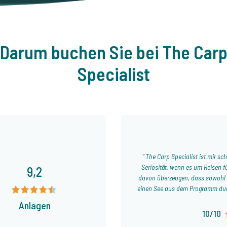
Darum buchen Sie bei The Car
Specialist
The Carp Specialist ist mir scho
Seriosität, wenn es um Reisen 
9,2
davon überzeugen, dass sowohl de
einen See aus dem Programm durc
stets gut sowie ehrlich beraten
Anlagen
versprechen. Wenn Ihr also auf
10/10
The