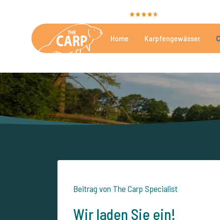
Sie bewerten uns mit
9,4
35009 Bewertunge
Home
Karpfengewässer
C
Die besten kommerzielle
Beitrag von The Carp Specialist
Wir laden Sie ein!