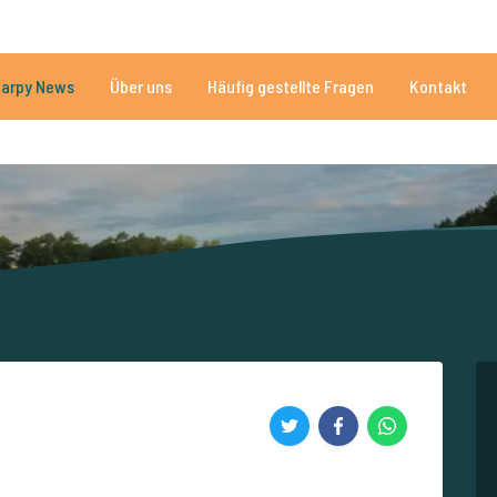
n
Brauchen Sie Hilfe?
Tel.
arpy News
Über uns
Häufig gestellte Fragen
Kontakt
n Seen
Mehr als 152.843 zufriedene Angler
Von und für Karpfenan