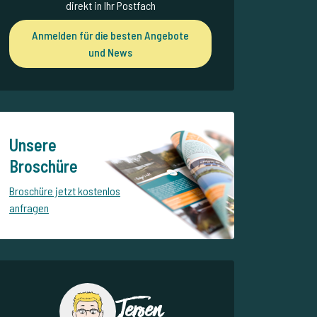
direkt in Ihr Postfach
Anmelden für die besten Angebote
und News
Unsere
Broschüre
Broschüre jetzt kostenlos
anfragen
Jeroen