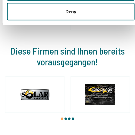
Schon 152.908
Von und für
zufriedene Angler
Deny
Karpfenangler
Diese Firmen sind Ihnen bereits
vorausgegangen!
1
2
3
4