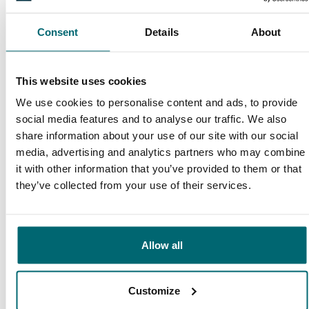
perfekten Urlaub, mehr geht wirklich nicht!
Consent
Details
About
9/10
Daniel Radmacher
This website uses cookies
We use cookies to personalise content and ads, to provide
social media features and to analyse our traffic. We also
share information about your use of our site with our social
media, advertising and analytics partners who may combine
it with other information that you’ve provided to them or that
Große Auswahl an 1A
they’ve collected from your use of their services.
Sorgenfreier Urlaub
Karpfengewässern
Allow all
Customize