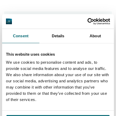
Von unseren Kunden
Seit fast 10 Jahren buchen wir mehrmals im
Consent
Details
About
Jahr sowohl privat mit Familie und Freunden,
als auch für unsere Firma mit
This website uses cookies
Teammitgliedern bei The Carp Specialist.
We use cookies to personalise content and ads, to
Immer sorgenfrei und mit sehr guter
provide social media features and to analyse our traffic.
Praxisberatung.
We also share information about your use of our site with
our social media, advertising and analytics partners who
may combine it with other information that you’ve
9/10
Hans & Quinten
provided to them or that they’ve collected from your use
of their services.