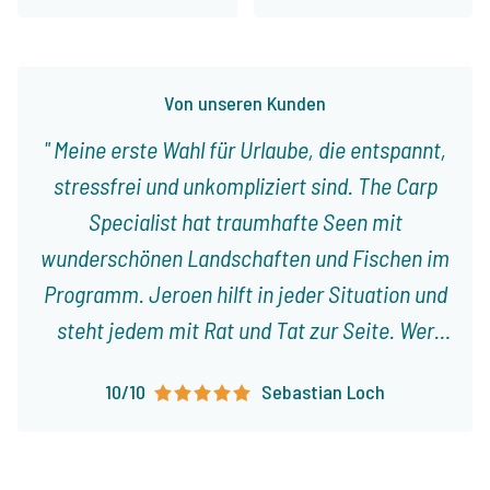
Von unseren Kunden
Meine erste Wahl für Urlaube, die entspannt,
stressfrei und unkompliziert sind. The Carp
Specialist hat traumhafte Seen mit
wunderschönen Landschaften und Fischen im
Programm. Jeroen hilft in jeder Situation und
steht jedem mit Rat und Tat zur Seite. Wer
mit Familie und Freunden einen entspannten
10/10
Sebastian Loch
Urlaub verbringen möchte, ist bei The Carp
Specialist in guten Händen.