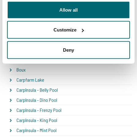
Bel Eaux - Belforet
Allow all
Bel Eaux - Belsaules
Bel Eaux - Belvare
Customize
Bel Eaux - Etang du Yeti
Bel'ecaille
Deny
Boschetto
Boux
Carpfarm Lake
CarpInsula - Belly Pool
CarpInsula - Dino Pool
CarpInsula - Frenzy Pool
CarpInsula - King Pool
CarpInsula - Mint Pool