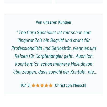
Von unseren Kunden
The Carp Specialist ist mir schon seit
längerer Zeit ein Begriff und steht für
Professionalität und Seriosität, wenn es um
Reisen für Karpfenangler geht. Auch ich
konnte mich schon mehrere Male davon
überzeugen, dass sowohl der Kontakt, die
Planung, als auch die Organisation einer Reise
10/10
Christoph Pleischl
an einen See aus dem Programm durch
Jeroen tadel- und reibungslos geklappt
haben. Man fühlte sich stets gut sowie ehrlich