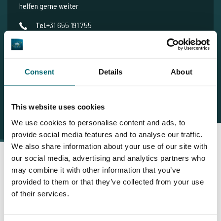
helfen gerne weiter
Tel.
+31 655 191 755
info@thecarpspecialist.de
WhatsApp:
+31 6 5519 1755
Consent
Details
About
This website uses cookies
We use cookies to personalise content and ads, to
provide social media features and to analyse our traffic.
We also share information about your use of our site with
our social media, advertising and analytics partners who
may combine it with other information that you’ve
Darum buchen Sie bei The
provided to them or that they’ve collected from your use
of their services.
Carp Specialist