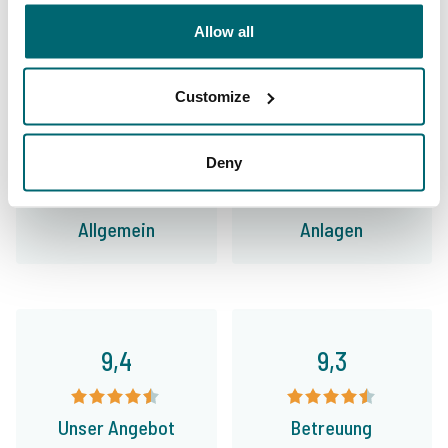
35146 Angler
haben uns bereits bewertet
Allow all
Customize
9,7
9,2
Deny
Allgemein
Anlagen
9,4
9,3
Unser Angebot
Betreuung