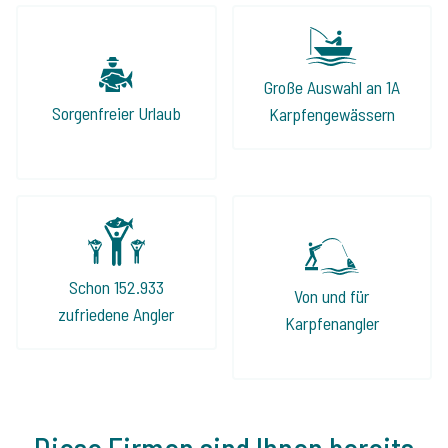
beraten und auch die angebotenen Seen
halten, was sie laut Internetseite
versprechen. Wenn Ihr also auf der Suche
Große Auswahl an 1A
nach einem perfekten Angelurlaub seid, ist
Sorgenfreier Urlaub
Karpfengewässern
Jeroen und The Carp Specialist die beste
Adresse!
Schon 152.933
Von und für
zufriedene Angler
Karpfenangler
Diese Firmen sind Ihnen bereits