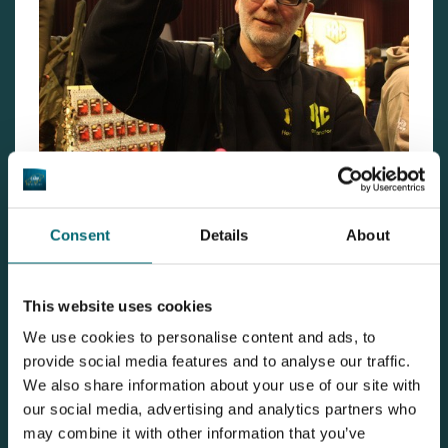
Consent
Details
About
Der holländischen Hermanator: zeigt hier das neue
Safety Assis System von JRC
This website uses cookies
We use cookies to personalise content and ads, to
provide social media features and to analyse our traffic.
We also share information about your use of our site with
our social media, advertising and analytics partners who
may combine it with other information that you’ve