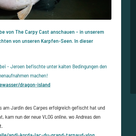
gabe von The Carpy Cast anschauen – in unserem
hten von unseren Karpfen-Seen. In dieser
bei - Jeroen befischte unter kalten Bedingungen den
hnenaufnahmen machen!
ewasser/dragon-island
 am Jardin des Carpes erfolgreich gefischt hat und
t, kam nun der neue VLOG online, wo Andreas den
t.
lle/andi-korda-lac-
du-grand-tarnaud-vlog