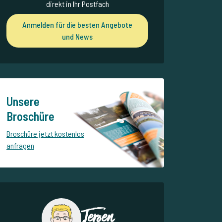
direkt in Ihr Postfach
Anmelden für die besten Angebote
und News
Unsere
Broschüre
Broschüre jetzt kostenlos
anfragen
Jeroen