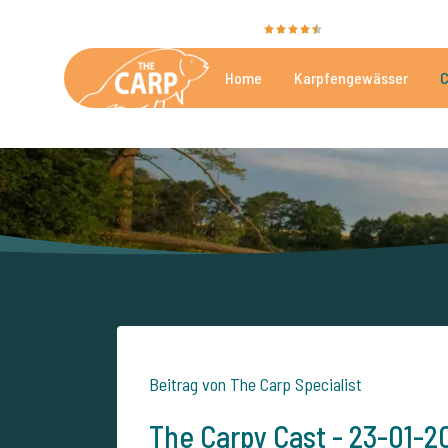
Sie bewerten uns mit
9,4
35025 Bewertunge
Home
Karpfengewässer
C
Die besten kommerzielle
Beitrag von The Carp Specialist
The Carpy Cast - 23-01-20