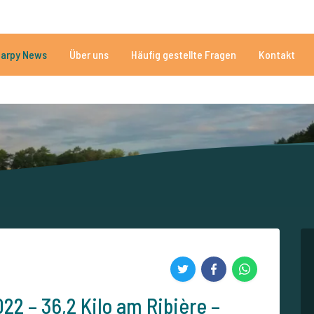
n
Brauchen Sie Hilfe?
Tel.
arpy News
Über uns
Häufig gestellte Fragen
Kontakt
n Seen
Mehr als 152.874 zufriedene Angler
Von und für Karpfenan
22 – 36,2 Kilo am Ribière –