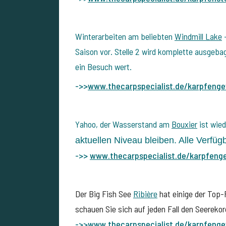
Winterarbeiten am beliebten
Windmill Lake
-
Saison vor. Stelle 2 wird komplette ausgebag
ein Besuch wert.
->>
www.thecarpspecialist.de/
karpfenge
Yahoo, der Wasserstand am
Bouxier
ist wied
aktuellen Niveau bleiben. Alle Verfügb
->>
www.thecarpspecialist.de/
karpfeng
Der Big Fish See
Ribière
hat einige der Top-P
schauen Sie sich auf jeden Fall den Seerekor
->>
www.thecarpspecialist.de/
karpfenge