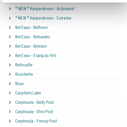
* NEW * Karperdroom - Artjeswiel
* NEW * Karperdroom - Extreme
Bel Eaux - Belforet
Bel Eaux - Belsaules
Bel Eaux - Belvare
Bel Eaux - Etang du Yeti
Bel'ecaille
Boschetto
Boux
Carpfarm Lake
CarpInsula - Belly Pool
CarpInsula - Dino Pool
CarpInsula - Frenzy Pool