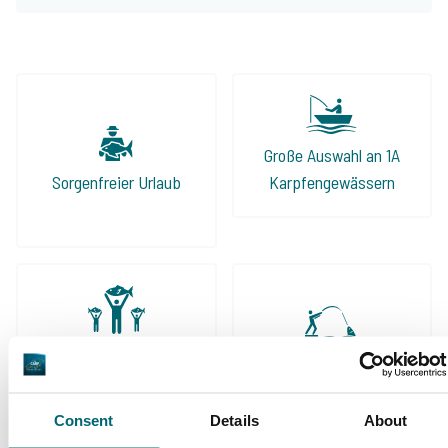
Große Auswahl an 1A
Sorgenfreier Urlaub
Karpfengewässern
Schon 152.874
Von und für
zufriedene Angler
Karpfenangler
Consent
Details
About