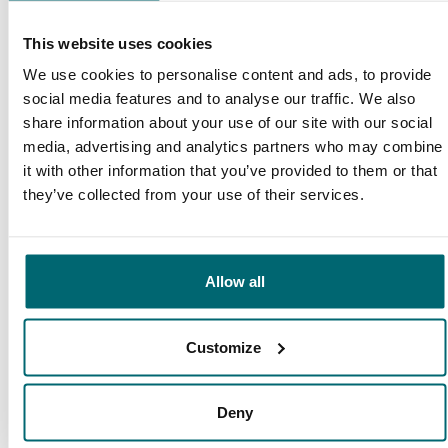
This website uses cookies
Diese Firmen sind Ihnen bereits
We use cookies to personalise content and ads, to provide
vorausgegangen!
social media features and to analyse our traffic. We also
share information about your use of our site with our social
media, advertising and analytics partners who may combine
it with other information that you’ve provided to them or that
they’ve collected from your use of their services.
Allow all
1
2
3
4
Customize
Unser Angebot
Deny