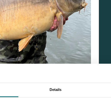
unden
n noch vor Einbruch der Dunkelheit ins Wasser. Und es
Details
 und 16 kg innerhalb der ersten 90 Minuten! Trotz einer
t die Motivation hoch.
Sonntagnachmittag, als
läuft erneut die Rute ab – ein 18-kg-Spiegler, gefolgt