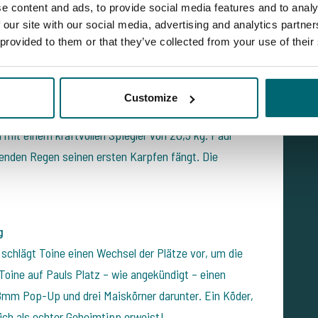
e content and ads, to provide social media features and to analy
nach 24 Stunden: sechs Karpfen und ein breites
 our site with our social media, advertising and analytics partn
 provided to them or that they’ve collected from your use of their
ang für Paul
Customize
en (täglich sauber gehalten!), bekommt Toine erneut
l mit einem kraftvollen Spiegler von 20,5 kg.
Paul
menden Regen seinen ersten Karpfen fängt. Die
g
schlägt Toine einen Wechsel der Plätze vor, um die
oine auf Pauls Platz – wie angekündigt – einen
8mm Pop-Up und
drei Maiskörner darunter.
Ein Köder,
ich als echter Geheimtipp erweist!