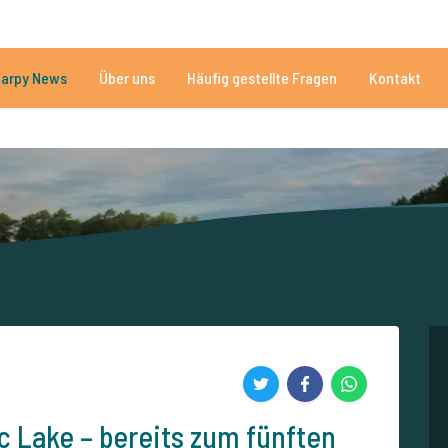
n
Brauchen Sie Hilfe?
Tel.
arpy News
Über uns
Häufig gestellte Fragen
Kontakt
n Seen
Mehr als 152.874 zufriedene Angler
Von und für Karpfenan
 Lake – bereits zum fünften