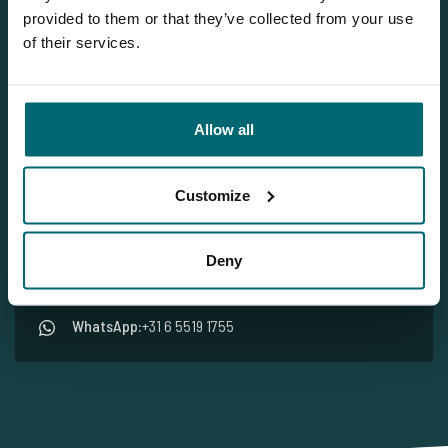
provided to them or that they’ve collected from your use
of their services.
Jeroen
Allow all
Sie möchten weitere Informationen?
Brauchen Sie weitere Informationen über diesen See? Wir
Customize
helfen gerne weiter
Tel.
+31 655 191 755
Deny
info@thecarpspecialist.de
WhatsApp:
+31 6 5519 1755