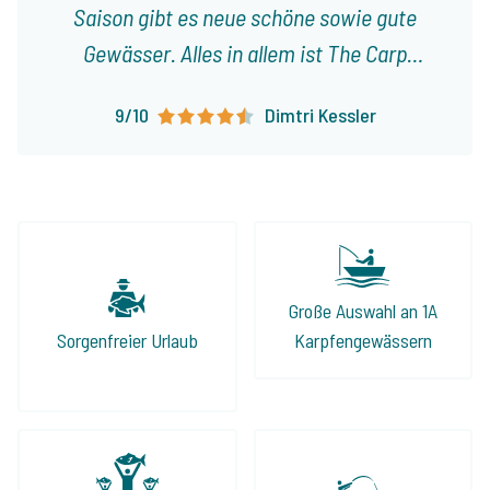
Saison gibt es neue schöne sowie gute
Gewässer. Alles in allem ist The Carp
Specialist eine zuverlässige und
9/10
Dimtri Kessler
vertrauenswürdige Firma, bei der ich immer
wieder gerne buche.
Große Auswahl an 1A
Sorgenfreier Urlaub
Karpfengewässern