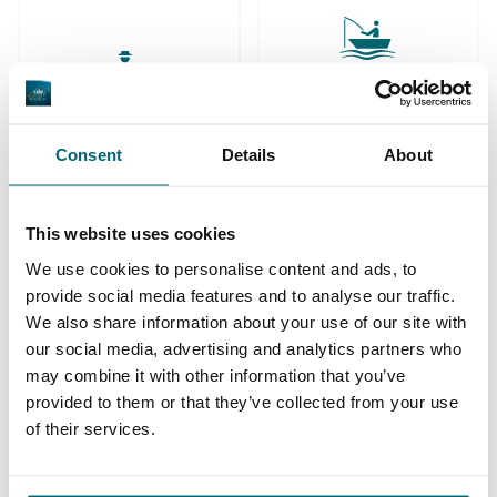
Große Auswahl an 1A
Sorgenfreier Urlaub
Karpfengewässern
Consent
Details
About
This website uses cookies
We use cookies to personalise content and ads, to
provide social media features and to analyse our traffic.
Schon 152.957
Von und für
We also share information about your use of our site with
zufriedene Angler
Karpfenangler
our social media, advertising and analytics partners who
may combine it with other information that you’ve
provided to them or that they’ve collected from your use
of their services.
Diese Firmen sind Ihnen bereits