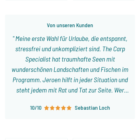
Von unseren Kunden
Meine erste Wahl für Urlaube, die entspannt,
stressfrei und unkompliziert sind. The Carp
Specialist hat traumhafte Seen mit
wunderschönen Landschaften und Fischen im
Programm. Jeroen hilft in jeder Situation und
steht jedem mit Rat und Tat zur Seite. Wer
mit Familie und Freunden einen entspannten
10/10
Sebastian Loch
Urlaub verbringen möchte, ist bei The Carp
Specialist in guten Händen.