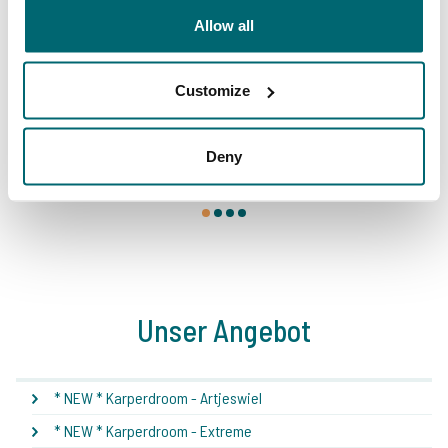
vorausgegangen!
Allow all
Customize
Deny
1
2
3
4
Unser Angebot
* NEW * Karperdroom - Artjeswiel
* NEW * Karperdroom - Extreme