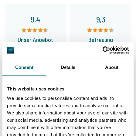
9,4
9,3
Unser Angebot
Betreuung
Consent
Details
About
Von unseren Kunden
The Carp Specialist, nicht einfach nur ein
This website uses cookies
Name, sondern Programm. Dass dem so ist,
We use cookies to personalise content and ads, to
davon konnte ich mich selbst bereits über
provide social media features and to analyse our traffic.
We also share information about your use of our site with
viele Jahre hinweg überzeugen. Die Beratung
our social media, advertising and analytics partners who
und der Service fangen hier nicht etwa erst
may combine it with other information that you’ve
provided to them or that they’ve collected from your use