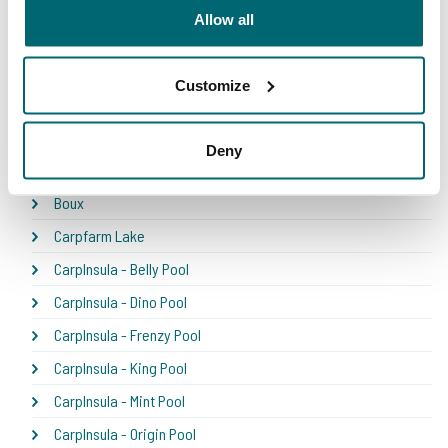
Bel Eaux - Belforet
Allow all
Bel Eaux - Belsaules
Bel Eaux - Belvare
Customize
Bel Eaux - Etang du Yeti
Bel'ecaille
Deny
Boschetto
Boux
Carpfarm Lake
CarpInsula - Belly Pool
CarpInsula - Dino Pool
CarpInsula - Frenzy Pool
CarpInsula - King Pool
CarpInsula - Mint Pool
CarpInsula - Origin Pool