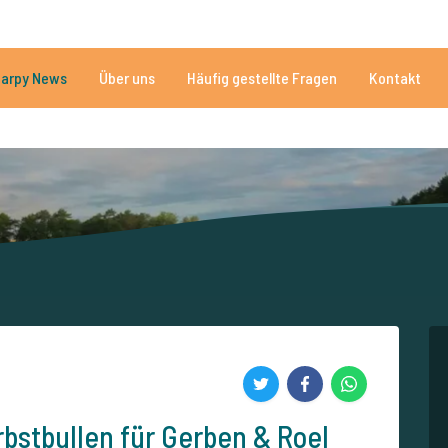
n
Brauchen Sie Hilfe?
Tel.
arpy News
Über uns
Häufig gestellte Fragen
Kontakt
n Seen
Mehr als 152.863 zufriedene Angler
Von und für Karpfenan
bstbullen für Gerben & Roel