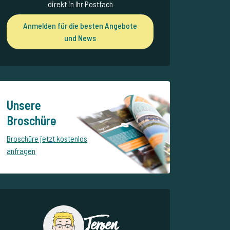
direkt in Ihr Postfach
Anmelden für die besten Angebote
und News
Unsere
Broschüre
Broschüre jetzt kostenlos
anfragen
Jeroen