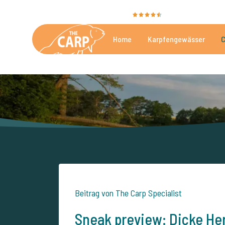
Sie bewerten uns mit
9,4
35020 Bewertunge
Home
Karpfengewässer
C
Die besten kommerzielle
Beitrag von The Carp Specialist
Sneak preview: Dicke Her