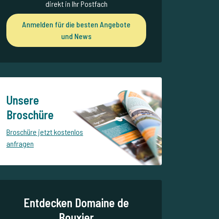
direkt in Ihr Postfach
Anmelden für die besten Angebote
und News
Unsere
Broschüre
Broschüre jetzt kostenlos
anfragen
Entdecken Domaine de
Bouxier