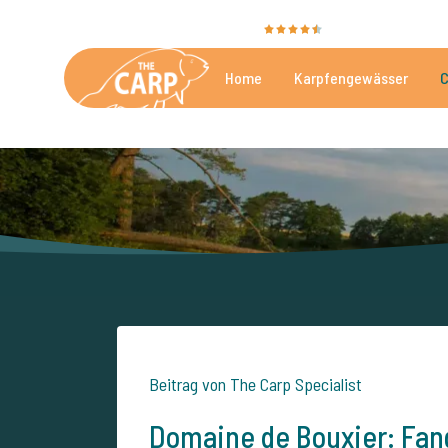
Sie bewerten uns mit
9,4
35051 Bewertungen
Home
Karpfengewässer
C
Die besten kommerzielle
Beitrag von The Carp Specialist
Domaine de Bouxier: Fan