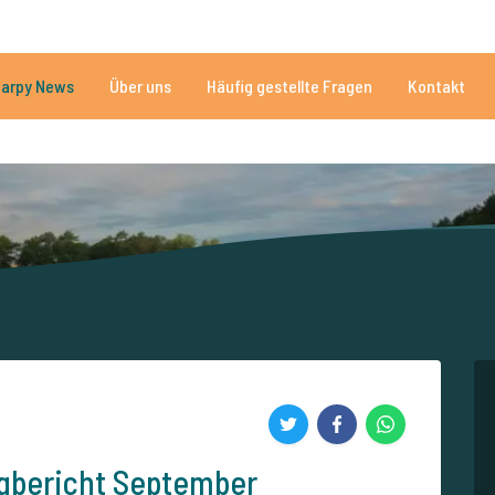
Brauchen Sie Hilfe?
Tel.
arpy News
Über uns
Häufig gestellte Fragen
Kontakt
n Seen
Mehr als 152.912 zufriedene Angler
Von und für Karpfenan
gbericht September