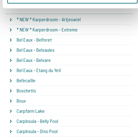
* NEW * Karperdroom - Artjeswiel
* NEW * Karperdroom - Extreme
Bel Eaux - Belforet
Bel Eaux - Belsaules
Bel Eaux - Belvare
Bel Eaux - Etang du Yeti
Bel'ecaille
Boschetto
Boux
Carpfarm Lake
CarpInsula - Belly Pool
CarpInsula - Dino Pool