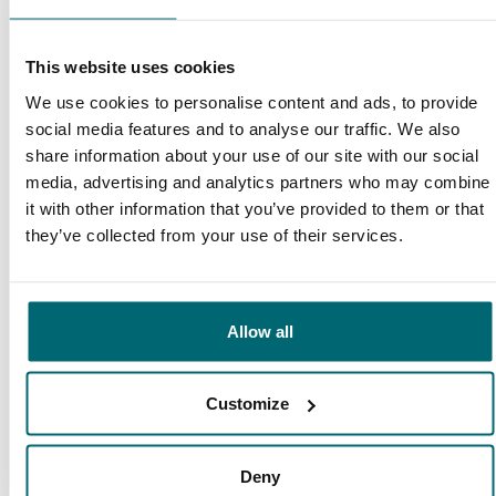
This website uses cookies
Diese Firmen sind Ihnen bereits
We use cookies to personalise content and ads, to provide
social media features and to analyse our traffic. We also
vorausgegangen!
share information about your use of our site with our social
media, advertising and analytics partners who may combine
it with other information that you’ve provided to them or that
they’ve collected from your use of their services.
Allow all
1
2
3
4
Customize
Deny
Unser Angebot