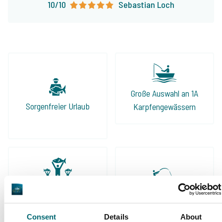
10/10
Sebastian Loch
Urlaub verbringen möchte, ist bei The Carp
Specialist in guten Händen.
Große Auswahl an 1A
Sorgenfreier Urlaub
Karpfengewässern
Schon 152.929
Von und für
zufriedene Angler
Karpfenangler
Consent
Details
About