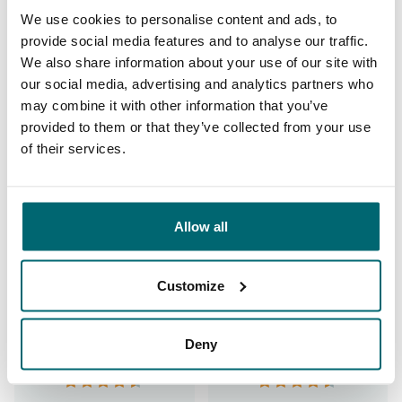
Carp Specialist
We use cookies to personalise content and ads, to
provide social media features and to analyse our traffic.
35081 Angler
haben uns bereits bewertet
We also share information about your use of our site with
our social media, advertising and analytics partners who
may combine it with other information that you’ve
provided to them or that they’ve collected from your use
of their services.
9,7
9,2
Allow all
Allgemein
Anlagen
Customize
9,4
9,3
Deny