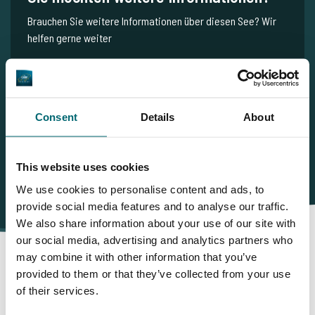
Brauchen Sie weitere Informationen über diesen See? Wir
helfen gerne weiter
Tel.
+31 655 191 755
info@thecarpspecialist.de
Consent
Details
About
WhatsApp:
+31 6 5519 1755
This website uses cookies
We use cookies to personalise content and ads, to
provide social media features and to analyse our traffic.
We also share information about your use of our site with
our social media, advertising and analytics partners who
may combine it with other information that you’ve
provided to them or that they’ve collected from your use
Darum buchen Sie bei The
of their services.