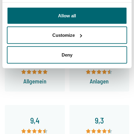
Carp Specialist
Allow all
35009 Angler
haben uns bereits bewertet
Customize
Deny
9,7
9,2
Allgemein
Anlagen
9,4
9,3