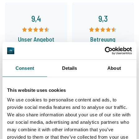
9,4
9,3
Unser Angebot
Betreuung
Consent
Details
About
Von unseren Kunden
The Carp Specialist ist mir schon seit
This website uses cookies
längerer Zeit ein Begriff und steht für
We use cookies to personalise content and ads, to
Professionalität und Seriosität, wenn es um
provide social media features and to analyse our traffic.
We also share information about your use of our site with
Reisen für Karpfenangler geht. Auch ich
our social media, advertising and analytics partners who
konnte mich schon mehrere Male davon
may combine it with other information that you’ve
provided to them or that they’ve collected from your use
überzeugen, dass sowohl der Kontakt, die