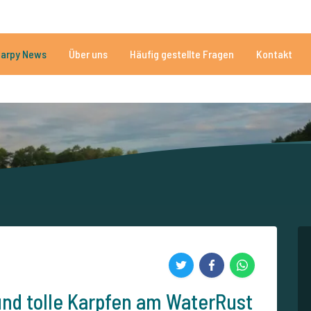
n
Brauchen Sie Hilfe?
Tel.
arpy News
Über uns
Häufig gestellte Fragen
Kontakt
n Seen
Mehr als 152.843 zufriedene Angler
Von und für Karpfenan
und tolle Karpfen am WaterRust