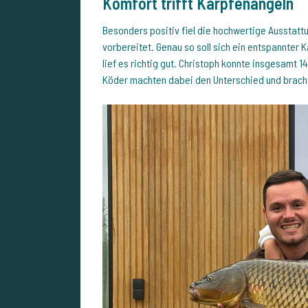
Komfort trifft Karpfenangeln
Besonders positiv fiel die hochwertige Ausstattu
vorbereitet. Genau so soll sich ein entspannter 
lief es richtig gut. Christoph konnte insgesamt 1
Köder machten dabei den Unterschied und brach