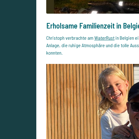
Erholsame Familienzeit in Belgi
Christoph verbrachte am
WaterRust
in Belgien ei
Anlage, die ruhige Atmosphäre und die tolle Auss
konnten.