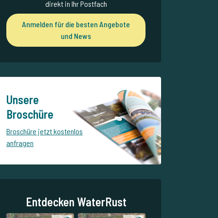
direkt in Ihr Postfach
Anmelden für die besten Angebote
und News
Unsere
Broschüre
Broschüre jetzt kostenlos
anfragen
Entdecken WaterRust