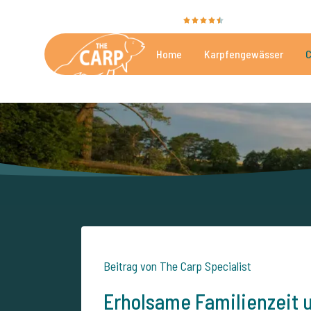
Sie bewerten uns mit
9,4
35009 Bewertunge
Home
Karpfengewässer
C
Die besten kommerzielle
Beitrag von The Carp Specialist
Erholsame Familienzeit 