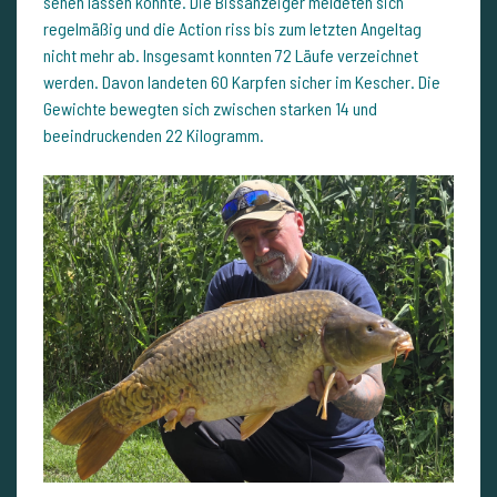
sehen lassen konnte. Die Bissanzeiger meldeten sich
regelmäßig und die Action riss bis zum letzten Angeltag
nicht mehr ab. Insgesamt konnten 72 Läufe verzeichnet
werden. Davon landeten 60 Karpfen sicher im Kescher. Die
Gewichte bewegten sich zwischen starken 14 und
beeindruckenden 22 Kilogramm.