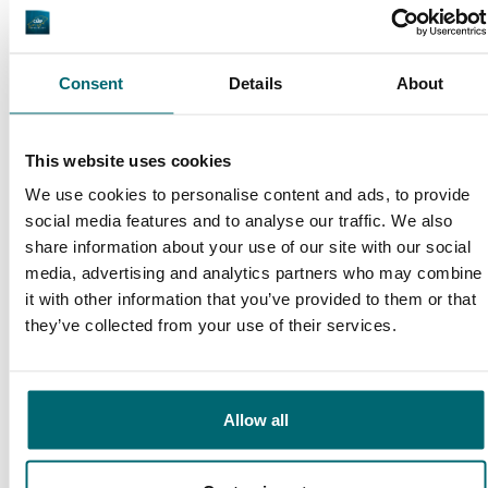
viele Jahre hinweg überzeugen. Die Beratung
und der Service fangen hier nicht etwa erst
nach dem Zahlungseingang an, sondern gleich
Consent
Details
About
vom ersten Gespräch an. Jeroen nimmt sich
9/10
Daniel Brünkmans
immer viel Zeit für uns, beriet bei der – der
This website uses cookies
Jahreszeit entsprechenden – Wahl des
We use cookies to personalise content and ads, to provide
social media features and to analyse our traffic. We also
Gewässers sowie bei der Auswahl der
share information about your use of our site with our social
optimalsten Angelstellen. Das Buchen geht
media, advertising and analytics partners who may combine
immer unkompliziert und ist reine Formsache.
it with other information that you’ve provided to them or that
they’ve collected from your use of their services.
Hier bekommt man eine ehrliche Beratung!
Große Auswahl an 1A
Auch dieses Jahr fahren wir wieder über The
Sorgenfreier Urlaub
Karpfengewässern
Carp Specialist in Angelurlaub.
Allow all