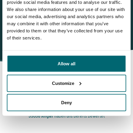
provide social media features and to analyse our traffic.
info@thecarpspecialist.de
We also share information about your use of our site with
WhatsApp:
+31 6 5519 1755
our social media, advertising and analytics partners who
may combine it with other information that you’ve
provided to them or that they’ve collected from your use
of their services.
Allow all
Customize
Darum buchen Sie bei The
Carp Specialist
Deny
35056 Angler
haben uns bereits bewertet