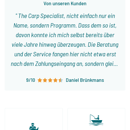
Von unseren Kunden
The Carp Specialist, nicht einfach nur ein
Name, sondern Programm. Dass dem so ist,
davon konnte ich mich selbst bereits über
viele Jahre hinweg überzeugen. Die Beratung
und der Service fangen hier nicht etwa erst
nach dem Zahlungseingang an, sondern gleich
vom ersten Gespräch an. Jeroen nimmt sich
9/10
Daniel Brünkmans
immer viel Zeit für uns, beriet bei der – der
Jahreszeit entsprechenden – Wahl des
Gewässers sowie bei der Auswahl der
optimalsten Angelstellen. Das Buchen geht
immer unkompliziert und ist reine Formsache.