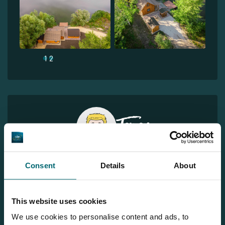
1
2
Jeroen
Sie möchten weitere Informationen?
Consent
Details
About
Brauchen Sie weitere Informationen über diesen See? Wir
helfen gerne weiter
This website uses cookies
Tel.
+31 655 191 755
We use cookies to personalise content and ads, to