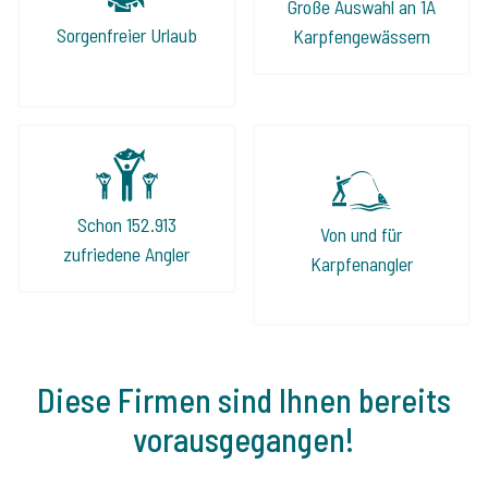
Hier bekommt man eine ehrliche Beratung!
Große Auswahl an 1A
Auch dieses Jahr fahren wir wieder über The
Sorgenfreier Urlaub
Karpfengewässern
Carp Specialist in Angelurlaub.
Schon 152.913
Von und für
zufriedene Angler
Karpfenangler
Diese Firmen sind Ihnen bereits
vorausgegangen!