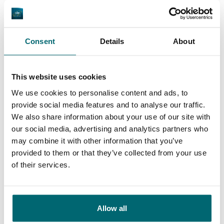
9,7
9,2
Consent
Details
About
Allgemein
Anlagen
This website uses cookies
We use cookies to personalise content and ads, to
provide social media features and to analyse our traffic.
9,4
9,3
We also share information about your use of our site with
our social media, advertising and analytics partners who
may combine it with other information that you’ve
Unser Angebot
Betreuung
provided to them or that they’ve collected from your use
of their services.
Von unseren Kunden
Allow all