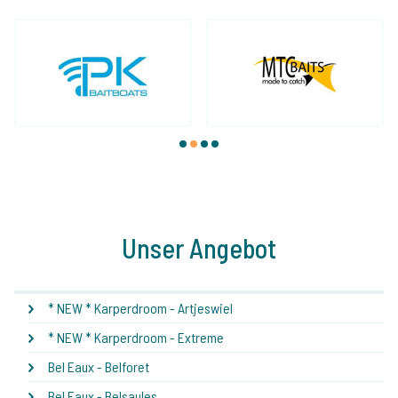
1
2
3
4
Unser Angebot
* NEW * Karperdroom - Artjeswiel
* NEW * Karperdroom - Extreme
Bel Eaux - Belforet
Bel Eaux - Belsaules