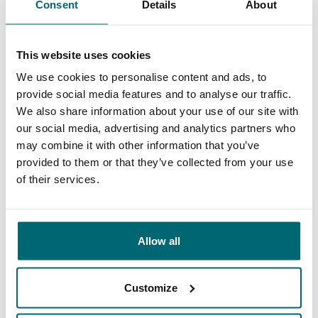
Schon 152.874
Consent
Details
About
Von und für
zufriedene Angler
Karpfenangler
This website uses cookies
We use cookies to personalise content and ads, to
provide social media features and to analyse our traffic.
We also share information about your use of our site with
Diese Firmen sind Ihnen bereits
our social media, advertising and analytics partners who
vorausgegangen!
may combine it with other information that you’ve
provided to them or that they’ve collected from your use
of their services.
Allow all
1
2
3
4
Customize