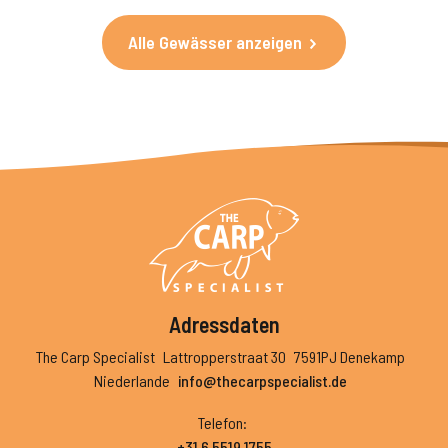
Alle Gewässer anzeigen
Adressdaten
The Carp Specialist
Lattropperstraat 30
7591PJ Denekamp
Niederlande
info@thecarpspecialist.de
Telefon
:
+31 6 5519 1755