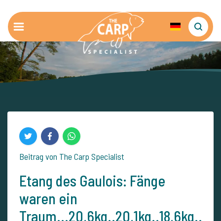
Beitrag von The Carp Specialist
Etang des Gaulois: Fänge
waren ein
Traum...20,6kg..20,1kg..18,6kg..