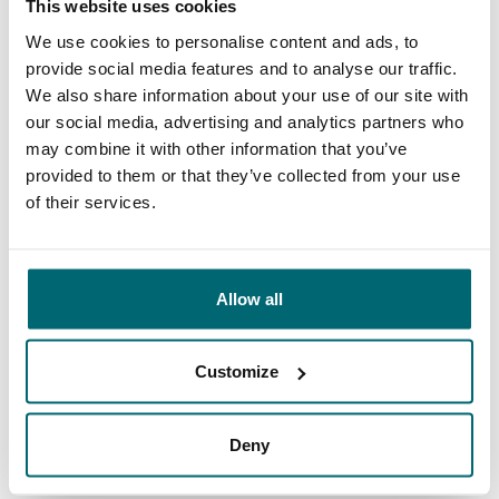
Unser Angebot
Betreuung
This website uses cookies
We use cookies to personalise content and ads, to
provide social media features and to analyse our traffic.
We also share information about your use of our site with
our social media, advertising and analytics partners who
Von unseren Kunden
may combine it with other information that you’ve
The Carp Specialist, nicht einfach nur ein
provided to them or that they’ve collected from your use
of their services.
Name, sondern Programm. Dass dem so ist,
davon konnte ich mich selbst bereits über
viele Jahre hinweg überzeugen. Die Beratung
Allow all
und der Service fangen hier nicht etwa erst
nach dem Zahlungseingang an, sondern gleich
Customize
vom ersten Gespräch an. Jeroen nimmt sich
9/10
Daniel Brünkmans
immer viel Zeit für uns, beriet bei der – der
Deny
Jahreszeit entsprechenden – Wahl des