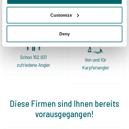
Auch dieses Jahr fahren wir wieder über The
Sorgenfreier Urlaub
Karpfengewässern
Customize
Carp Specialist in Angelurlaub.
Deny
Schon 152.931
Von und für
zufriedene Angler
Karpfenangler
Diese Firmen sind Ihnen bereits
vorausgegangen!