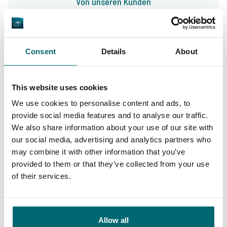
Von unseren Kunden
The Carp Specialist, nicht einfach nur ein
Name, sondern Programm. Dass dem so ist,
Consent
Details
About
davon konnte ich mich selbst bereits über
viele Jahre hinweg überzeugen. Die Beratung
This website uses cookies
und der Service fangen hier nicht etwa erst
We use cookies to personalise content and ads, to
nach dem Zahlungseingang an, sondern gleich
provide social media features and to analyse our traffic.
vom ersten Gespräch an. Jeroen nimmt sich
We also share information about your use of our site with
9/10
Daniel Brünkmans
immer viel Zeit für uns, beriet bei der – der
our social media, advertising and analytics partners who
may combine it with other information that you’ve
Jahreszeit entsprechenden – Wahl des
provided to them or that they’ve collected from your use
Gewässers sowie bei der Auswahl der
of their services.
optimalsten Angelstellen. Das Buchen geht
immer unkompliziert und ist reine Formsache.
Allow all
Hier bekommt man eine ehrliche Beratung!
Große Auswahl an 1A