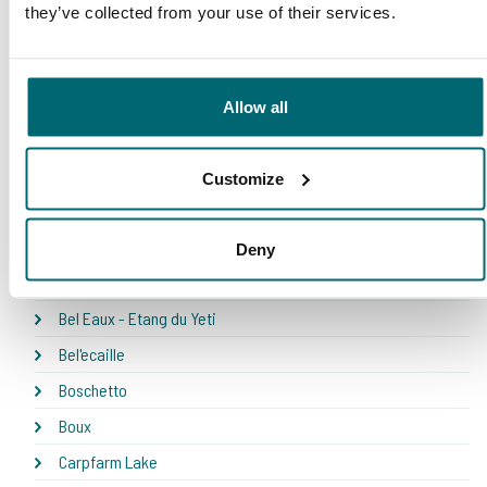
they’ve collected from your use of their services.
Unser Angebot
Allow all
* NEW * Karperdroom - Artjeswiel
* NEW * Karperdroom - Extreme
Customize
Bel Eaux - Belforet
Bel Eaux - Belsaules
Deny
Bel Eaux - Belvare
Bel Eaux - Etang du Yeti
Bel'ecaille
Boschetto
Boux
Carpfarm Lake