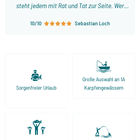
steht jedem mit Rat und Tat zur Seite. Wer
mit Familie und Freunden einen entspannten
10/10
Sebastian Loch
Urlaub verbringen möchte, ist bei The Carp
Specialist in guten Händen.
Große Auswahl an 1A
Sorgenfreier Urlaub
Karpfengewässern