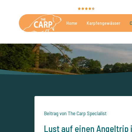
Sie bewerten uns mit
9,4
35096 Bewertunge
Home
Karpfengewässer
C
Die besten kommerzielle
Beitrag von The Carp Specialist
Lust auf einen Angeltrip