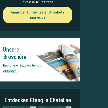
direkt in Ihr Postfach
Anmelden für die besten Angebote
und News
Unsere
Broschüre
Broschüre jetzt kostenlos
anfragen
Entdecken Etang la Chateline