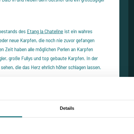
nbestands des
Etang la Chateline
ist ein wahres
der neue Karpfen, die noch nie zuvor gefangen
en Zeit haben alle möglichen Perlen an Karpfen
ler, große Fullys und top gebaute Karpfen. In der
sehen, die das Herz ehrlich höher schlagen lassen.
ne
bedeutet über 40 Hektar pure Natur genießen.
uellwasser in Flaschen abgefüllt, das unter dem Namen
verkauft wird. Der klare Etang la Chateline hat eine
Details
leinen Fluss De Dronne stetig mit frischem und