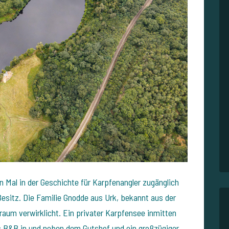
 Mal in der Geschichte für Karpfenangler zugänglich
Besitz. Die Familie Gnodde aus Urk, bekannt aus der
Traum verwirklicht. Ein privater Karpfensee inmitten
s B&B in und neben dem Gutshof und ein großzügiger