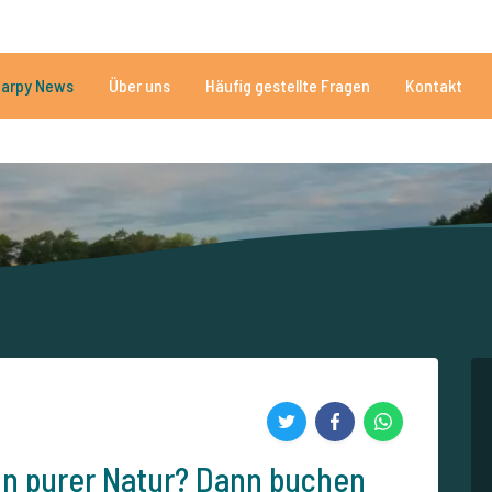
n
Brauchen Sie Hilfe?
Tel.
arpy News
Über uns
Häufig gestellte Fragen
Kontakt
n Seen
Mehr als 152.929 zufriedene Angler
Von und für Karpfenan
 in purer Natur? Dann buchen