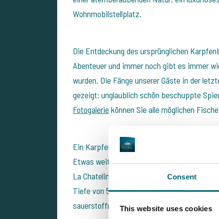
Wohnmobilstellplatz.
Die Entdeckung des ursprünglichen Karpfe
Abenteuer und immer noch gibt es immer wie
wurden. Die Fänge unserer Gäste in der letzt
gezeigt: unglaublich schön beschuppte Spieg
Fotogalerie
können Sie alle möglichen Fische 
Ein Karpfenangelurlaub am
Etang la Chateli
Etwas weiter entfernt vom See wird sogar Q
La Chateline in vielen Supermärkten der Welt 
Consent
Tiefe von 5 bis 6 Metern und wird von dem k
sauerstoffreichem Wasser gespeist.
This website uses cookies