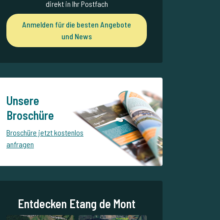
direkt in Ihr Postfach
Anmelden für die besten Angebote
und News
Unsere
Broschüre
Broschüre jetzt kostenlos
anfragen
Entdecken Etang de Mont