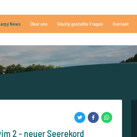
n
Brauchen Sie Hilfe?
Tel.
arpy News
Über uns
Häufig gestellte Fragen
Kontakt
n Seen
Mehr als 152.929 zufriedene Angler
Von und für Karpfenan
wim 2 - neuer Seerekord