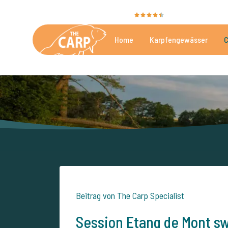
Sie bewerten uns mit
9,4
35096 Bewertunge
Home
Karpfengewässer
C
Die besten kommerzielle
Beitrag von The Carp Specialist
Session Etang de Mont s