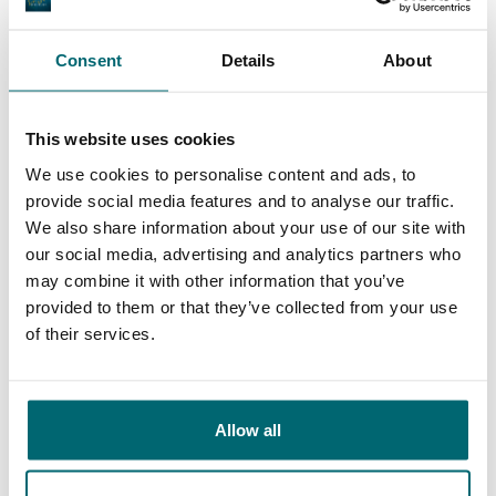
9,7
9,2
Consent
Details
About
Allgemein
Anlagen
This website uses cookies
We use cookies to personalise content and ads, to
provide social media features and to analyse our traffic.
We also share information about your use of our site with
9,4
9,3
our social media, advertising and analytics partners who
may combine it with other information that you’ve
Unser Angebot
Betreuung
provided to them or that they’ve collected from your use
of their services.
Allow all
Von unseren Kunden
100% zuverlässig, freundlich und hilfsbereit,