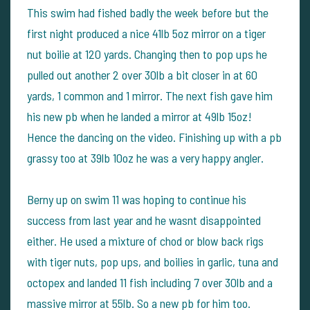
This swim had fished badly the week before but the
first night produced a nice 41lb 5oz mirror on a tiger
nut boilie at 120 yards. Changing then to pop ups he
pulled out another 2 over 30lb a bit closer in at 60
yards, 1 common and 1 mirror. The next fish gave him
his new pb when he landed a mirror at 49lb 15oz!
Hence the dancing on the video. Finishing up with a pb
grassy too at 39lb 10oz he was a very happy angler.
Berny up on swim 11 was hoping to continue his
success from last year and he wasnt disappointed
either. He used a mixture of chod or blow back rigs
with tiger nuts, pop ups, and boilies in garlic, tuna and
octopex and landed 11 fish including 7 over 30lb and a
massive mirror at 55lb. So a new pb for him too.