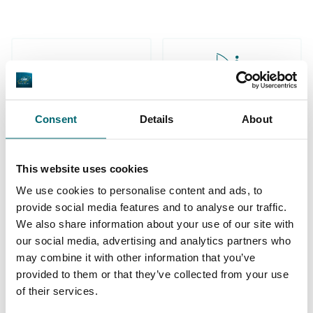
Gewässers sowie bei der Auswahl der
optimalsten Angelstellen. Das Buchen geht
immer unkompliziert und ist reine Formsache.
Hier bekommt man eine ehrliche Beratung!
Große Auswahl an 1A
Auch dieses Jahr fahren wir wieder über The
Sorgenfreier Urlaub
Karpfengewässern
Consent
Details
About
Carp Specialist in Angelurlaub.
This website uses cookies
We use cookies to personalise content and ads, to
provide social media features and to analyse our traffic.
We also share information about your use of our site with
Schon 152.929
Von und für
our social media, advertising and analytics partners who
zufriedene Angler
may combine it with other information that you’ve
Karpfenangler
provided to them or that they’ve collected from your use
of their services.