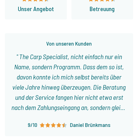
Unser Angebot
Betreuung
Von unseren Kunden
The Carp Specialist, nicht einfach nur ein
Name, sondern Programm. Dass dem so ist,
davon konnte ich mich selbst bereits über
viele Jahre hinweg überzeugen. Die Beratung
und der Service fangen hier nicht etwa erst
nach dem Zahlungseingang an, sondern gleich
vom ersten Gespräch an. Jeroen nimmt sich
9/10
Daniel Brünkmans
immer viel Zeit für uns, beriet bei der – der
Jahreszeit entsprechenden – Wahl des