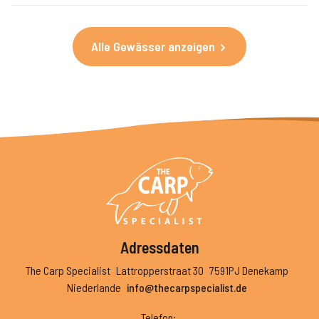
Alle Gewässer anzeigen
Adressdaten
The Carp Specialist
Lattropperstraat 30
7591PJ Denekamp
Niederlande
info@thecarpspecialist.de
Telefon
: