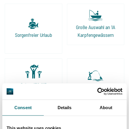
Große Auswahl an 1A
Sorgenfreier Urlaub
Karpfengewässern
Schon 152.913
Von und für
zufriedene Angler
Karpfenangler
Consent
Details
About
This website uses cookies