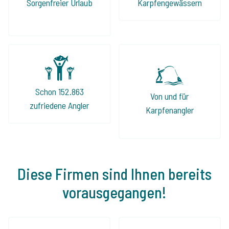
nach einem perfekten Angelurlaub seid, ist
Sorgenfreier Urlaub
Karpfengewässern
Jeroen und The Carp Specialist die beste
Adresse!
Schon 152.863
Von und für
zufriedene Angler
Karpfenangler
Diese Firmen sind Ihnen bereits
vorausgegangen!