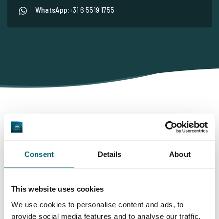
WhatsApp:
+31 6 5519 1755
Darum buchen Sie bei The
Carp Specialist
Consent
Details
About
35020 Angler
haben uns bereits bewertet
This website uses cookies
We use cookies to personalise content and ads, to
provide social media features and to analyse our traffic.