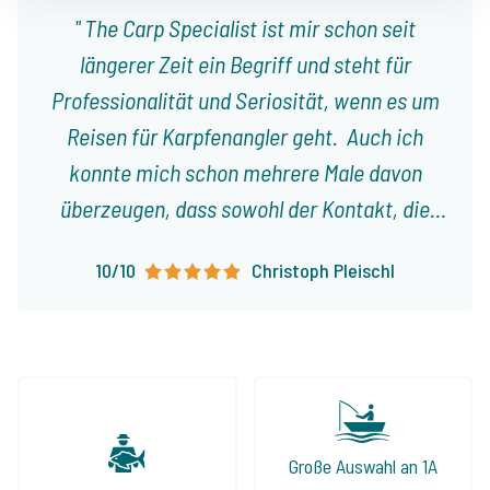
The Carp Specialist ist mir schon seit
längerer Zeit ein Begriff und steht für
Professionalität und Seriosität, wenn es um
Reisen für Karpfenangler geht. Auch ich
konnte mich schon mehrere Male davon
überzeugen, dass sowohl der Kontakt, die
Planung, als auch die Organisation einer Reise
10/10
Christoph Pleischl
an einen See aus dem Programm durch
Jeroen tadel- und reibungslos geklappt
haben. Man fühlte sich stets gut sowie ehrlich
beraten und auch die angebotenen Seen
halten, was sie laut Internetseite
versprechen. Wenn Ihr also auf der Suche
Große Auswahl an 1A