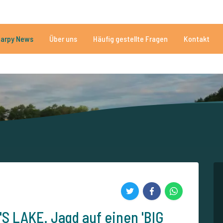
n
Brauchen Sie Hilfe?
Tel.
arpy News
Über uns
Häufig gestellte Fragen
Kontakt
n Seen
Mehr als 152.849 zufriedene Angler
Von und für Karpfenan
S LAKE. Jagd auf einen 'BIG