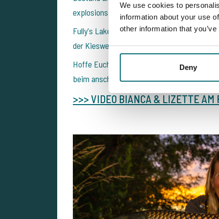
We use cookies to personalis
explosionsartig weiterwächst.
information about your use of
other information that you’ve
Fully's Lake ist ein traumhafte Privatsee, de
der Kiesweg rundum auch ideal für ein Socia
Hoffe Euch gefällt das Video, wenn ja wäre e
Deny
beim anschauen.
>>> VIDEO BIANCA & LIZETTE AM