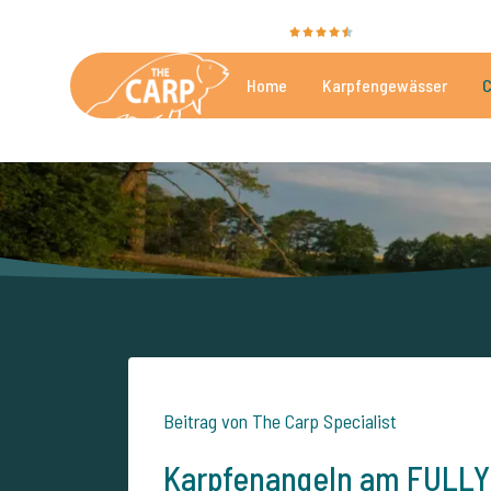
Sie bewerten uns mit
9,4
35009 Bewertunge
Home
Karpfengewässer
C
Die besten kommerzielle
Beitrag von The Carp Specialist
Karpfenangeln am FULLY'