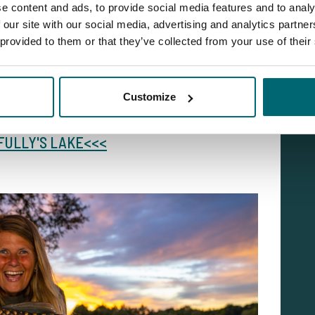
e content and ads, to provide social media features and to analy
 our site with our social media, advertising and analytics partn
 provided to them or that they’ve collected from your use of their
r sich aufgrund seiner Form, der Lage die Stellen und
l mit Freunden eignet.
s nett einen „Daum hoch“ zu hinterlassen :-) Viel Spaß
Customize
 FULLY'S LAKE<<<