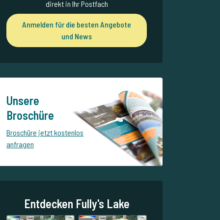
direkt in Ihr Postfach
Anmelden für die besten Angebote
und News
Unsere
Broschüre
Broschüre jetzt kostenlos
anfragen
Entdecken Fully's Lake