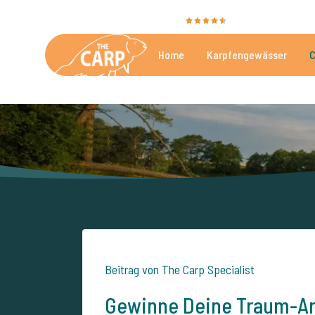
Sie bewerten uns mit
9,4
35025 Bewertunge
Home
Karpfengewässer
C
Die besten kommerzielle
Beitrag von The Carp Specialist
Gewinne Deine Traum-Ang