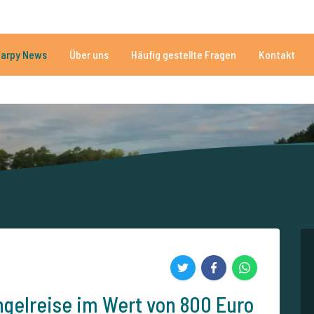
n
Brauchen Sie Hilfe?
Tel.
arpy News
Über uns
Häufig gestellte Fragen
Kontakt
n Seen
Mehr als 152.874 zufriedene Angler
Von und für Karpfenan
elreise im Wert von 800 Euro