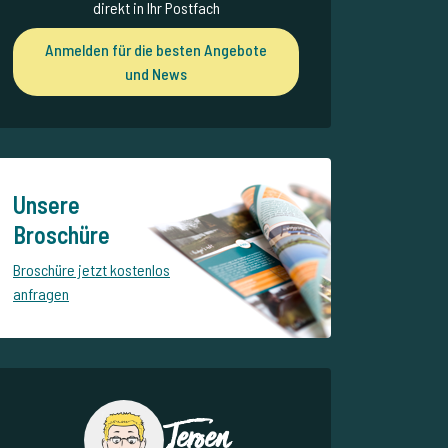
direkt in Ihr Postfach
Anmelden für die besten Angebote
und News
Unsere
Broschüre
Broschüre jetzt kostenlos
anfragen
Jeroen