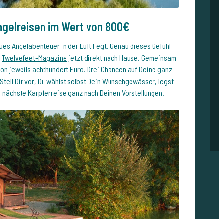
ngelreisen im Wert von 800€
eues Angelabenteuer in der Luft liegt. Genau dieses Gefühl
r
Twelvefeet-Magazine
jetzt direkt nach Hause. Gemeinsam
von jeweils achthundert Euro. Drei Chancen auf Deine ganz
tell Dir vor, Du wählst selbst Dein Wunschgewässer, legst
e nächste Karpferreise ganz nach Deinen Vorstellungen.