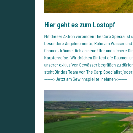
Hier geht es zum Lostopf
Mit dieser Aktion verbinden The Carp Specialist
besondere Angelmomente, Ruhe am Wasser und das
Chance, träume Dich an neue Ufer und sichere Dir
Karpfenreise. Wir drücken Dir fest die Daumen un
unserer exklusiven Gewässer begrüßen zu dürfen
steht Dir das Team von The Carp Specialist jeder
------>Jetzt am Gewinnspiel teilnehmen<------