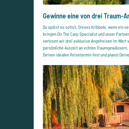
Gewinne eine von drei Traum-A
Du spürst es sofort. Dieses Kribbeln, wenn ein n
bringen Dir The Carp Specialist und unser Partne
verlosen wir drei exklusive Angelreisen im Wert 
persönliche Auszeit an echten Traumgewässern. S
Deinen idealen Reisetermin fest und planst Dein