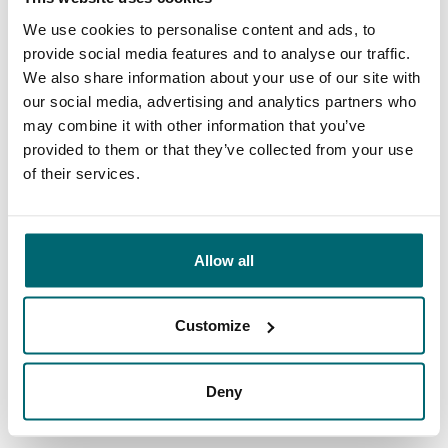
We use cookies to personalise content and ads, to
provide social media features and to analyse our traffic.
We also share information about your use of our site with
Von unseren Kunden
our social media, advertising and analytics partners who
may combine it with other information that you’ve
Ich kann mit Sicherheit sagen, dass mir Bas,
provided to them or that they’ve collected from your use
of their services.
Mark & Jeroen bei mittlerweile mehr als 30
Angelurlauben über die letzten Jahre immer
höflich und schnell geholfen haben. Jede
Allow all
Saison gibt es neue schöne sowie gute
Gewässer. Alles in allem ist The Carp
Customize
Specialist eine zuverlässige und
9/10
Dimtri Kessler
vertrauenswürdige Firma, bei der ich immer
Deny
wieder gerne buche.