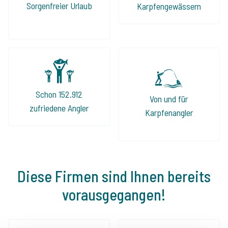
nach einem perfekten Angelurlaub seid, ist
Sorgenfreier Urlaub
Karpfengewässern
Jeroen und The Carp Specialist die beste
Adresse!
Schon 152.912
Von und für
zufriedene Angler
Karpfenangler
Diese Firmen sind Ihnen bereits
vorausgegangen!