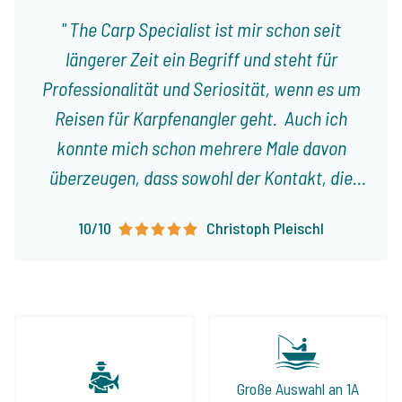
The Carp Specialist ist mir schon seit
längerer Zeit ein Begriff und steht für
Professionalität und Seriosität, wenn es um
Reisen für Karpfenangler geht. Auch ich
konnte mich schon mehrere Male davon
überzeugen, dass sowohl der Kontakt, die
Planung, als auch die Organisation einer Reise
10/10
Christoph Pleischl
an einen See aus dem Programm durch
Jeroen tadel- und reibungslos geklappt
haben. Man fühlte sich stets gut sowie ehrlich
beraten und auch die angebotenen Seen
halten, was sie laut Internetseite
versprechen. Wenn Ihr also auf der Suche
Große Auswahl an 1A