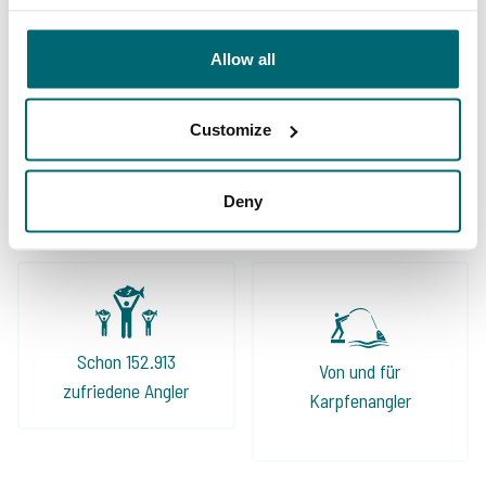
Allow all
Customize
Große Auswahl an 1A
Sorgenfreier Urlaub
Karpfengewässern
Deny
Schon 152.913
Von und für
zufriedene Angler
Karpfenangler