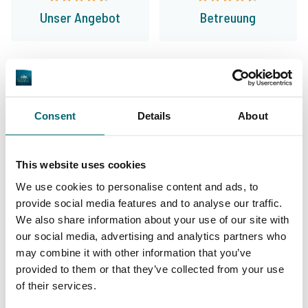
Unser Angebot
Betreuung
Von unseren Kunden
Consent
Details
About
Ich kann mit Sicherheit sagen, dass mir Bas,
Mark & Jeroen bei mittlerweile mehr als 30
This website uses cookies
Angelurlauben über die letzten Jahre immer
We use cookies to personalise content and ads, to
höflich und schnell geholfen haben. Jede
provide social media features and to analyse our traffic.
Saison gibt es neue schöne sowie gute
We also share information about your use of our site with
Gewässer. Alles in allem ist The Carp
our social media, advertising and analytics partners who
may combine it with other information that you’ve
Specialist eine zuverlässige und
provided to them or that they’ve collected from your use
9/10
Dimtri Kessler
vertrauenswürdige Firma, bei der ich immer
of their services.
wieder gerne buche.