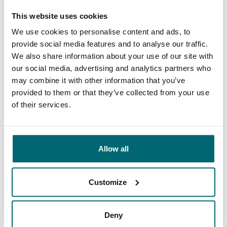
This website uses cookies
Unser Angebot
Betreuung
We use cookies to personalise content and ads, to
provide social media features and to analyse our traffic.
We also share information about your use of our site with
our social media, advertising and analytics partners who
may combine it with other information that you’ve
Von unseren Kunden
provided to them or that they’ve collected from your use
of their services.
The Carp Specialist, nicht einfach nur ein
Name, sondern Programm. Dass dem so ist,
davon konnte ich mich selbst bereits über
Allow all
viele Jahre hinweg überzeugen. Die Beratung
und der Service fangen hier nicht etwa erst
Customize
nach dem Zahlungseingang an, sondern gleich
vom ersten Gespräch an. Jeroen nimmt sich
Deny
9/10
Daniel Brünkmans
immer viel Zeit für uns, beriet bei der – der