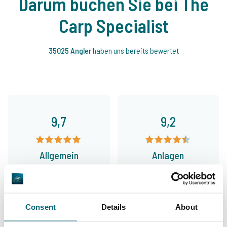
Darum buchen Sie bei The
Carp Specialist
35025 Angler
haben uns bereits bewertet
9,7
9,2
Allgemein
Anlagen
Consent
Details
About
9,4
9,3