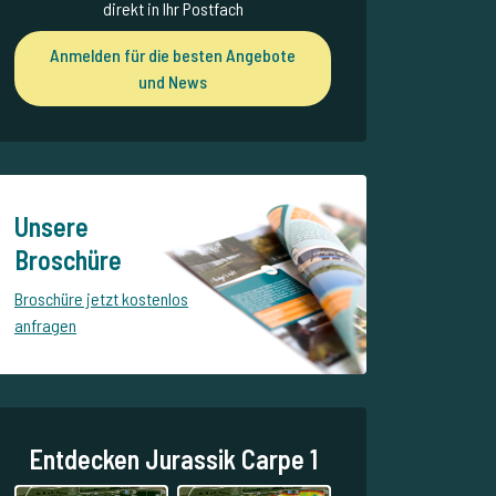
direkt in Ihr Postfach
Anmelden für die besten Angebote
und News
Unsere
Broschüre
Broschüre jetzt kostenlos
anfragen
Entdecken Jurassik Carpe 1