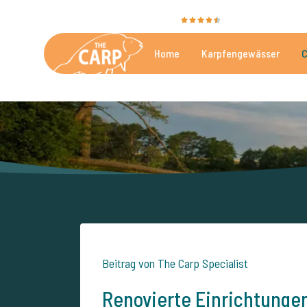
Sie bewerten uns mit
9,4
35056 Bewertunge
Home
Karpfengewässer
C
Die besten kommerzielle
Beitrag von The Carp Specialist
Renovierte Einrichtunge