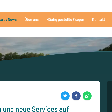
n
Brauchen Sie Hilfe?
Tel.
arpy News
Über uns
Häufig gestellte Fragen
Kontakt
n Seen
Mehr als 152.913 zufriedene Angler
Von und für Karpfenan
n und neue Services auf