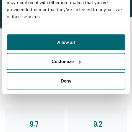
may combine it with other information that you’ve
provided to them or that they’ve collected from your use
of their services.
Allow all
Darum buchen Sie bei The
Customize
Carp Specialist
Deny
35106 Angler
haben uns bereits bewertet
9,7
9,2