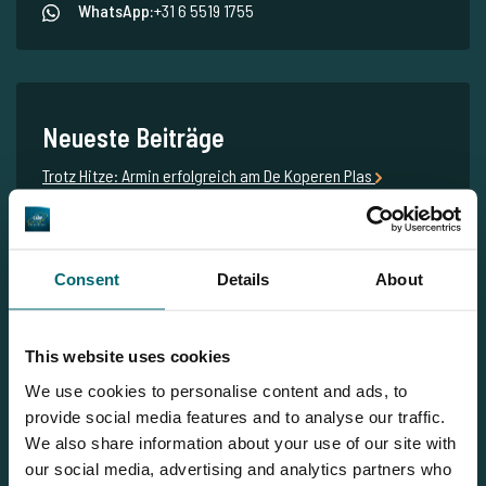
WhatsApp:
+31 6 5519 1755
Neueste Beiträge
Trotz Hitze: Armin erfolgreich am De Koperen Plas
Ein Besuch am De Koperen Plas – von Nick von Hoff
Sie sind zurück: die Winterpässe von De Karperhoeve & De
Koperen Plas!
Consent
Details
About
Die große The Carp Specialist-Frühbucheraktion: Große
Ermäßigungen bei MTC Baits, Dragon Baits, PK Baitboats &
This website uses cookies
Beate Uhse!
We use cookies to personalise content and ads, to
Frühbucher fahren unbesorgter in Urlaub! ...jetzt risikolos
provide social media features and to analyse our traffic.
buchen für 2020
We also share information about your use of our site with
our social media, advertising and analytics partners who